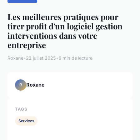
Les meilleures pratiques pour
tirer profit d'un logiciel gestion
interventions dans votre
entreprise
Roxane
•
22 juillet 2025
•
6 min de lecture
Roxane
R
TAGS
Services