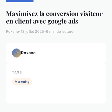
Maximisez la conversion visiteur
en client avec google ads
Roxane
•
13 juillet 2025
•
6 min de lecture
Roxane
R
TAGS
Marketing