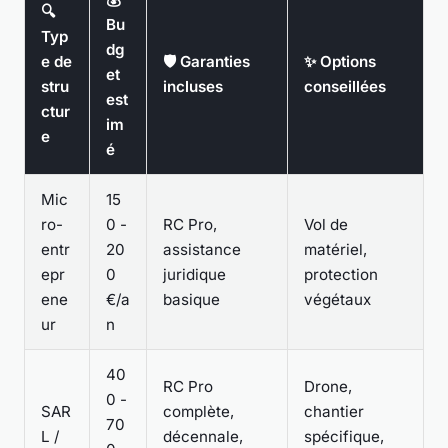
🔍
Bu
Typ
dg
e de
🛡️ Garanties
✨ Options
et
stru
incluses
conseillées
est
ctur
im
e
é
Mic
15
ro-
0 -
RC Pro,
Vol de
entr
20
assistance
matériel,
epr
0
juridique
protection
ene
€/a
basique
végétaux
ur
n
40
RC Pro
Drone,
0 -
SAR
complète,
chantier
70
L /
décennale,
spécifique,