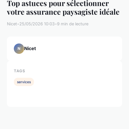
Top astuces pour sélectionner
votre assurance paysagiste idéale
Nicet
•
25/05/2026 10:03
•
9 min de lecture
Nicet
N
TAGS
services