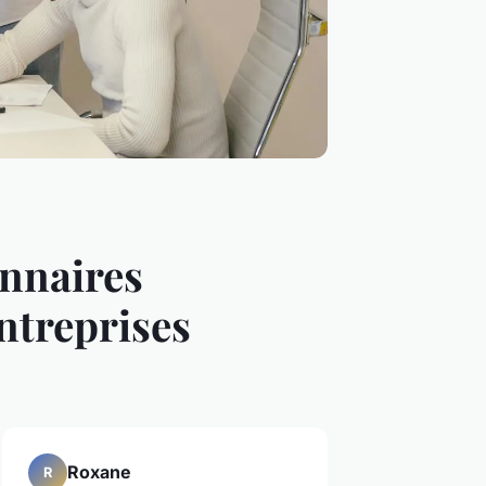
onnaires
ntreprises
Roxane
R